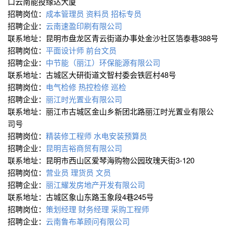
口云南能投缘达大厦
招聘岗位：
成本管理员
资料员
招标专员
招聘企业：
云南速盈印刷有限公司
联系地址：昆明市盘龙区青云街道办事处金沙社区箔泰巷388号
招聘岗位：
平面设计师
前台文员
招聘企业：
中节能（丽江）环保能源有限公司
联系地址：古城区大研街道文智村委会铁匠村48号
招聘岗位：
电气检修
热控检修
巡检
招聘企业：
丽江时光置业有限公司
联系地址：丽江市古城区金山乡新团北路丽江时光置业有限公
司号
招聘岗位：
精装修工程师
水电安装预算员
招聘企业：
昆明吉裕商贸有限公司
联系地址：昆明市西山区爱琴海购物公园玫瑰天街3-120
招聘岗位：
营业员
理货员
文员
招聘企业：
丽江耀发房地产开发有限公司
联系地址：古城区象山东路玉象段4巷245号
招聘岗位：
策划经理
财务经理
采购工程师
招聘企业：
云南鲁布革顾问有限公司