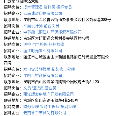
口云南能投缘达大厦
招聘岗位：
成本管理员
资料员
招标专员
招聘企业：
云南速盈印刷有限公司
联系地址：昆明市盘龙区青云街道办事处金沙社区箔泰巷388号
招聘岗位：
平面设计师
前台文员
招聘企业：
中节能（丽江）环保能源有限公司
联系地址：古城区大研街道文智村委会铁匠村48号
招聘岗位：
巡检
电气检修
热控检修
招聘企业：
丽江时光置业有限公司
联系地址：丽江市古城区金山乡新团北路丽江时光置业有限公
司号
招聘岗位：
水电安装预算员
精装修工程师
招聘企业：
昆明吉裕商贸有限公司
联系地址：昆明市西山区爱琴海购物公园玫瑰天街3-120
招聘岗位：
文员
理货员
营业员
招聘企业：
丽江耀发房地产开发有限公司
联系地址：古城区象山东路玉象段4巷245号
招聘岗位：
财务经理
采购工程师
策划经理
招聘企业：
云南鲁布革顾问有限公司