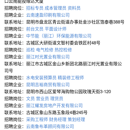
口云南能投缘达大厦
招聘岗位：
招标专员
成本管理员
资料员
招聘企业：
云南速盈印刷有限公司
联系地址：昆明市盘龙区青云街道办事处金沙社区箔泰巷388号
招聘岗位：
前台文员
平面设计师
招聘企业：
中节能（丽江）环保能源有限公司
联系地址：古城区大研街道文智村委会铁匠村48号
招聘岗位：
巡检
电气检修
热控检修
招聘企业：
丽江时光置业有限公司
联系地址：丽江市古城区金山乡新团北路丽江时光置业有限公
司号
招聘岗位：
水电安装预算员
精装修工程师
招聘企业：
昆明吉裕商贸有限公司
联系地址：昆明市西山区爱琴海购物公园玫瑰天街3-120
招聘岗位：
文员
营业员
理货员
招聘企业：
丽江耀发房地产开发有限公司
联系地址：古城区象山东路玉象段4巷245号
招聘岗位：
采购工程师
财务经理
策划经理
招聘企业：
云南鲁布革顾问有限公司